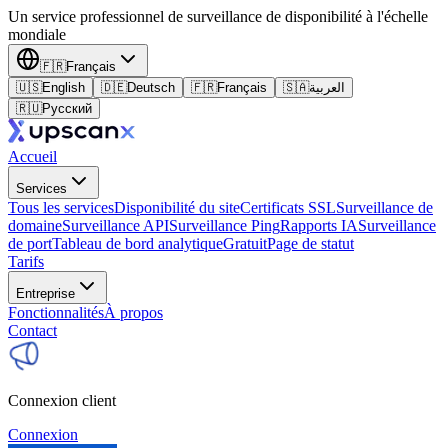
Un service professionnel de surveillance de disponibilité à l'échelle
mondiale
🇫🇷
Français
🇺🇸
English
🇩🇪
Deutsch
🇫🇷
Français
🇸🇦
العربية
🇷🇺
Русский
Accueil
Services
Tous les services
Disponibilité du site
Certificats SSL
Surveillance de
domaine
Surveillance API
Surveillance Ping
Rapports IA
Surveillance
de port
Tableau de bord analytique
Gratuit
Page de statut
Tarifs
Entreprise
Fonctionnalités
À propos
Contact
Connexion client
Connexion