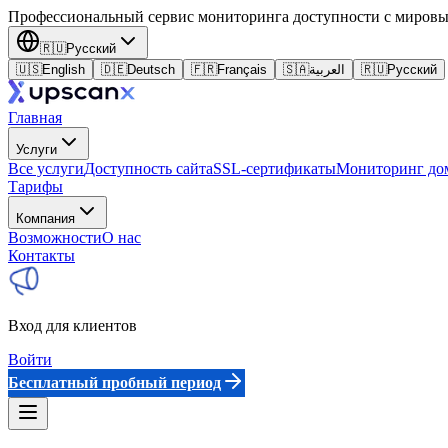
Профессиональный сервис мониторинга доступности с миров
🇷🇺
Русский
🇺🇸
English
🇩🇪
Deutsch
🇫🇷
Français
🇸🇦
العربية
🇷🇺
Русский
Главная
Услуги
Все услуги
Доступность сайта
SSL-сертификаты
Мониторинг до
Тарифы
Компания
Возможности
О нас
Контакты
Вход для клиентов
Войти
Бесплатный пробный период