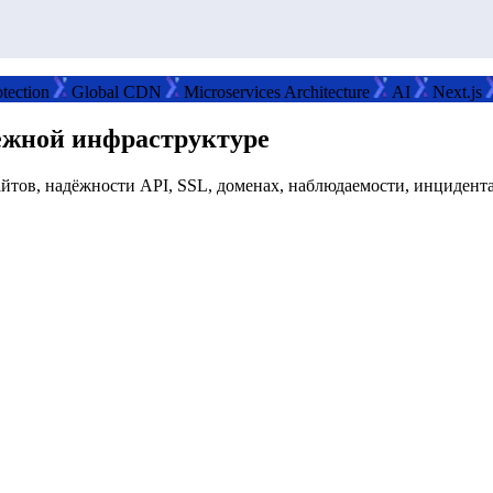
n
Global CDN
Microservices Architecture
AI
Next.js
Rea
дёжной инфраструктуре
тов, надёжности API, SSL, доменах, наблюдаемости, инцидента