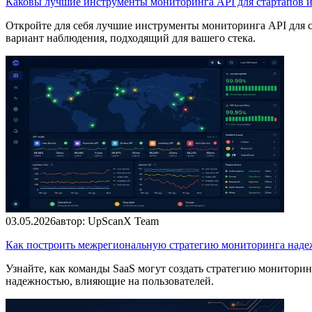
Каковы лучшие инструменты мониторинга API для стартапов 
Откройте для себя лучшие инструменты мониторинга API для ста
вариант наблюдения, подходящий для вашего стека.
03.05.2026
автор:
UpScanX Team
Как построить межрегиональную стратегию мониторинга наде
Узнайте, как команды SaaS могут создать стратегию мониторин
надежностью, влияющие на пользователей.