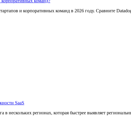
и корпоративных команд?
ртапов и корпоративных команд в 2026 году. Сравните Datadog, C
жности SaaS
га в нескольких регионах, которая быстрее выявляет региональн