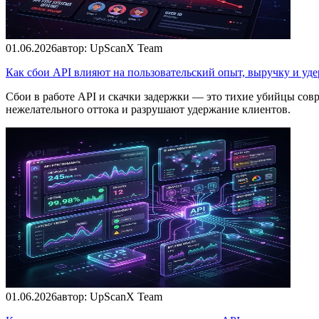
01.06.2026
автор:
UpScanX Team
Как сбои API влияют на пользовательский опыт, выручку и уд
Сбои в работе API и скачки задержки — это тихие убийцы совр
нежелательного оттока и разрушают удержание клиентов.
01.06.2026
автор:
UpScanX Team