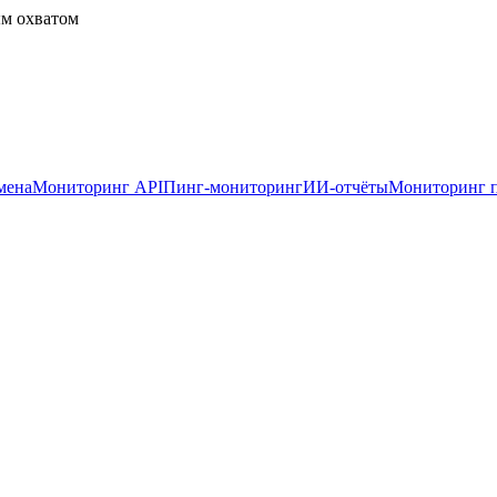
ым охватом
мена
Мониторинг API
Пинг-мониторинг
ИИ-отчёты
Мониторинг 