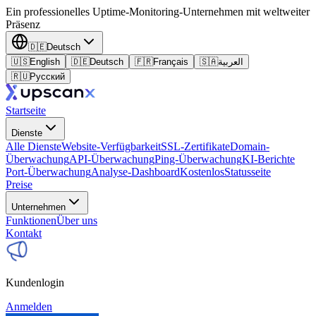
Ein professionelles Uptime-Monitoring-Unternehmen mit weltweiter
Präsenz
🇩🇪
Deutsch
🇺🇸
English
🇩🇪
Deutsch
🇫🇷
Français
🇸🇦
العربية
🇷🇺
Русский
Startseite
Dienste
Alle Dienste
Website-Verfügbarkeit
SSL-Zertifikate
Domain-
Überwachung
API-Überwachung
Ping-Überwachung
KI-Berichte
Port-Überwachung
Analyse-Dashboard
Kostenlos
Statusseite
Preise
Unternehmen
Funktionen
Über uns
Kontakt
Kundenlogin
Anmelden